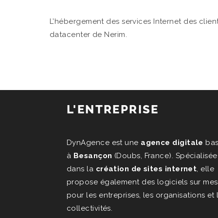
L’hébergement des services Internet des clie
datacenter de Nerim.
L'ENTREPRISE
DynAgence est une
agence digitale
ba
à
Besançon
(Doubs, France). Spécialisée
dans la
création de sites internet
, elle
propose également des logiciels sur mes
pour les entreprises, les organisations et 
collectivités.