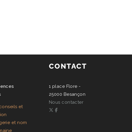
CONTACT
ences
1 place Flore -
s
25000 Besançon
Nous contacter
conseils et
ion
erie et nom
maine