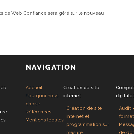
nts de Web Confiance sera géré sur le nouveau
NAVIGATION
sée
Accueil
Création de site
Compét
Pourquoi nous
internet
digitale
choisir
Création de site
Audit, 
ure
Références
internet et
format
les
Mentions légales
programmation sur
Messag
mesure
de do