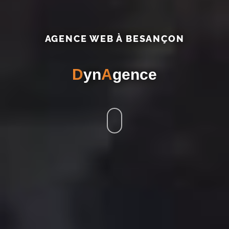
AGENCE WEB À BESANÇON
D
yn
A
gence